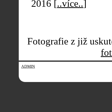
2016
[
..více..
]
Fotografie z již usku
fot
ADMIN