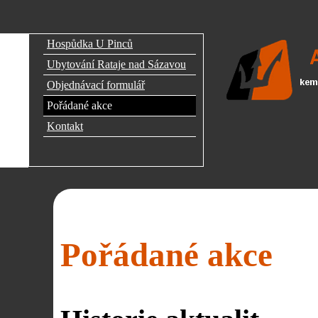
Hospůdka U Pinců
Ubytování Rataje nad Sázavou
Objednávací formulář
Pořádané akce
Kontakt
Pořádané akce