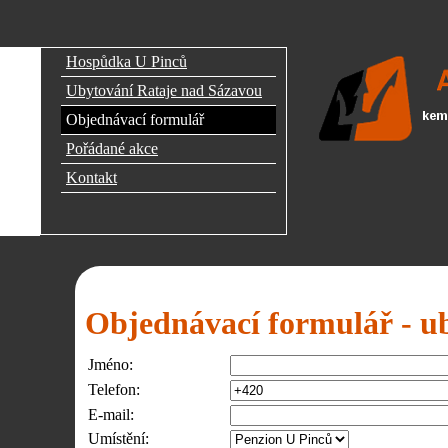
Hospůdka U Pinců
Ubytování Rataje nad Sázavou
Objednávací formulář
Pořádané akce
Kontakt
Objednávací formulář - u
Jméno:
Telefon:
E-mail:
Umístění: