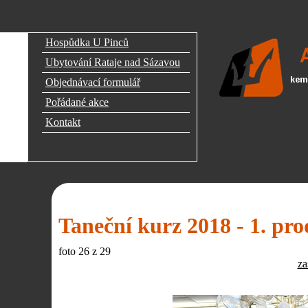
Hospůdka U Pinců
Ubytování Rataje nad Sázavou
Objednávací formulář
Pořádané akce
Kontakt
Taneční kurz 2018 - 1. pr
foto
26
z 29
za