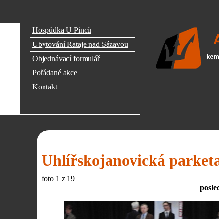
Hospůdka U Pinců
Ubytování Rataje nad Sázavou
Objednávací formulář
Pořádané akce
Kontakt
Uhlířskojanovická parket
foto
1
z 19
posle