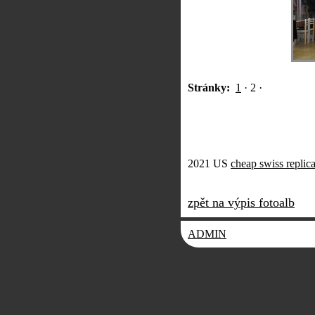
Stránky:
1
·
2
·
2021 US
cheap swiss replic
zpět na výpis fotoalb
ADMIN