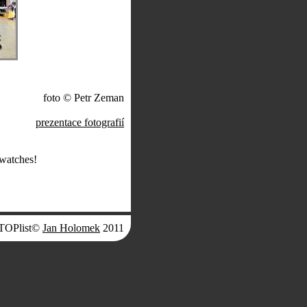
foto © Petr Zeman
prezentace fotografií
 watches!
©
Jan Holomek
2011