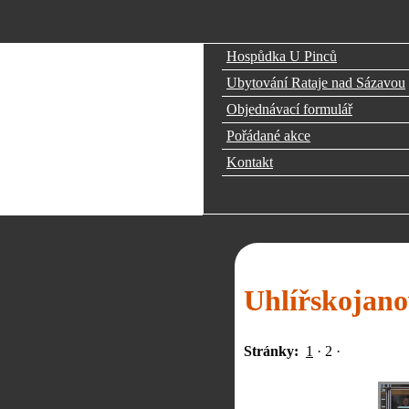
Hospůdka U Pinců
Ubytování Rataje nad Sázavou
Objednávací formulář
Pořádané akce
Kontakt
Uhlířskojano
Stránky:
1
·
2
·