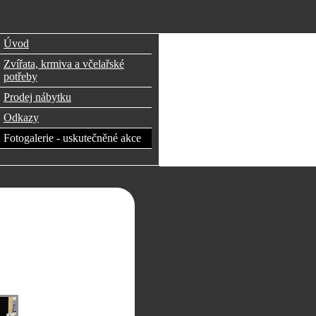
Úvod
Zvířata, krmiva a včelařské
potřeby
Prodej nábytku
Odkazy
Fotogalerie - uskutečněné akce