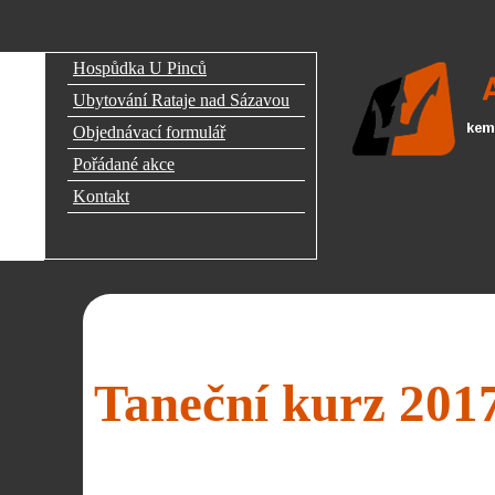
Hospůdka U Pinců
Ubytování Rataje nad Sázavou
Objednávací formulář
Pořádané akce
Kontakt
Taneční kurz 2017